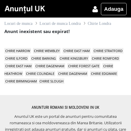
Adauga
Locuri de munca
Locuri de munca Londra
Chirie Londra
Anunt inexistent sau expirat!
CHIRIE HARROW
CHIRIE WEMBLEY
CHIRIE EAST HAM
CHIRIE STRATFORD
CHIRIE ILFORD
CHIRIE BARKING
CHIRIE KINGSBURY
CHIRIE ROMFORD
CHIRIE EAST HAM
CHIRIE DAGENHAM
CHIRIE FOREST GATE
CHIRIE
HEATHROW
CHIRIE COLINDALE
CHIRIE DAGENHAM
CHIRIE EDGWARE
CHIRIE BIRMINGHAM
CHIRIE SLOUGH
ANUNTURI ROMANI SI MOLDOVENI IN UK
Anuntul UK este un portal de anunturi pentru comunitatea
romaneasca si cea moldoveneasca din Marea Britanie. Utilizatorii
inregistrati pot adauga anunturi gratuite, dar si anunturi cu plata, care