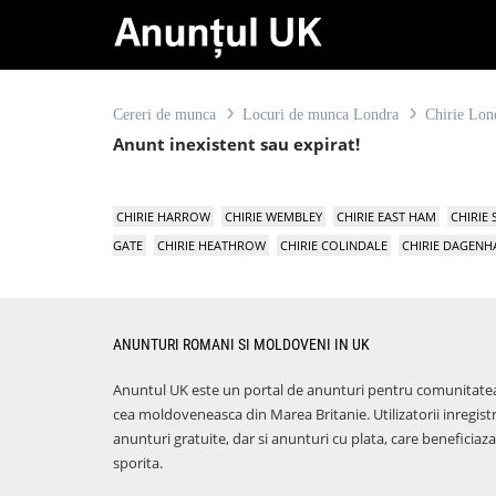
Cereri de munca
Locuri de munca Londra
Chirie Lon
Anunt inexistent sau expirat!
CHIRIE HARROW
CHIRIE WEMBLEY
CHIRIE EAST HAM
CHIRIE
GATE
CHIRIE HEATHROW
CHIRIE COLINDALE
CHIRIE DAGEN
ANUNTURI ROMANI SI MOLDOVENI IN UK
Anuntul UK este un portal de anunturi pentru comunitate
cea moldoveneasca din Marea Britanie. Utilizatorii inregist
anunturi gratuite, dar si anunturi cu plata, care benefici
sporita.