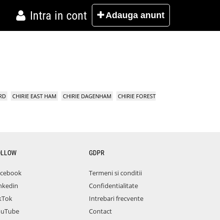
Intra in cont
Adauga
anunt
RD
CHIRIE EAST HAM
CHIRIE DAGENHAM
CHIRIE FOREST
OLLOW
GDPR
acebook
Termeni si conditii
nkedin
Confidentialitate
kTok
Intrebari frecvente
ouTube
Contact