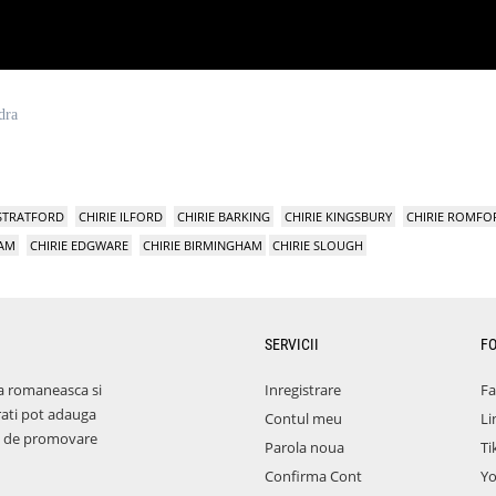
dra
 STRATFORD
CHIRIE ILFORD
CHIRIE BARKING
CHIRIE KINGSBURY
CHIRIE ROMFO
HAM
CHIRIE EDGWARE
CHIRIE BIRMINGHAM
CHIRIE SLOUGH
SERVICII
F
a romaneasca si
Inregistrare
F
rati pot adauga
Contul meu
Li
aza de promovare
Parola noua
Ti
Confirma Cont
Y