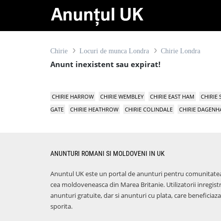
Chirie
Locuri de munca Londra
Chirie Londra
Anunt inexistent sau expirat!
CHIRIE HARROW
CHIRIE WEMBLEY
CHIRIE EAST HAM
CHIRIE
GATE
CHIRIE HEATHROW
CHIRIE COLINDALE
CHIRIE DAGEN
ANUNTURI ROMANI SI MOLDOVENI IN UK
Anuntul UK este un portal de anunturi pentru comunitate
cea moldoveneasca din Marea Britanie. Utilizatorii inregist
anunturi gratuite, dar si anunturi cu plata, care benefici
sporita.