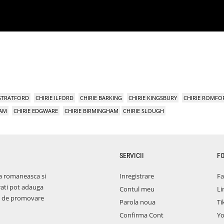
 STRATFORD
CHIRIE ILFORD
CHIRIE BARKING
CHIRIE KINGSBURY
CHIRIE ROMFO
HAM
CHIRIE EDGWARE
CHIRIE BIRMINGHAM
CHIRIE SLOUGH
SERVICII
F
a romaneasca si
Inregistrare
F
rati pot adauga
Contul meu
Li
aza de promovare
Parola noua
Ti
Confirma Cont
Y