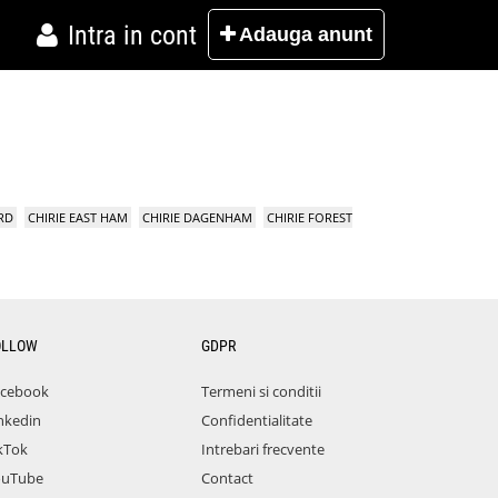
Intra in cont
Adauga
anunt
RD
CHIRIE EAST HAM
CHIRIE DAGENHAM
CHIRIE FOREST
OLLOW
GDPR
acebook
Termeni si conditii
nkedin
Confidentialitate
kTok
Intrebari frecvente
ouTube
Contact