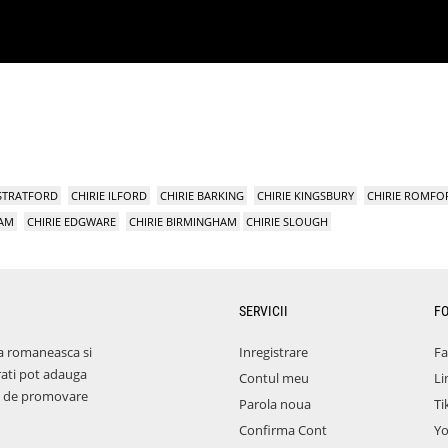
 STRATFORD
CHIRIE ILFORD
CHIRIE BARKING
CHIRIE KINGSBURY
CHIRIE ROMFO
HAM
CHIRIE EDGWARE
CHIRIE BIRMINGHAM
CHIRIE SLOUGH
SERVICII
F
a romaneasca si
Inregistrare
F
rati pot adauga
Contul meu
Li
aza de promovare
Parola noua
Ti
Confirma Cont
Y