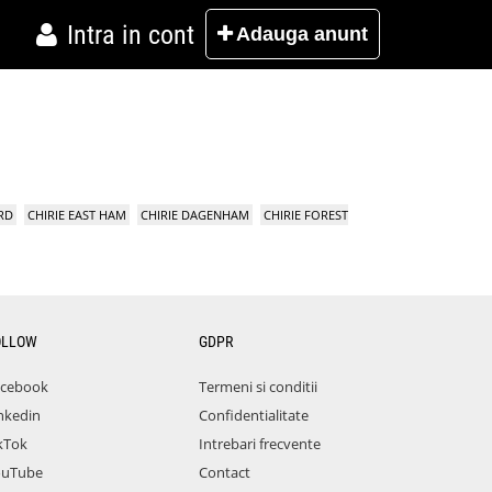
Intra in cont
Adauga
anunt
RD
CHIRIE EAST HAM
CHIRIE DAGENHAM
CHIRIE FOREST
OLLOW
GDPR
acebook
Termeni si conditii
nkedin
Confidentialitate
kTok
Intrebari frecvente
ouTube
Contact