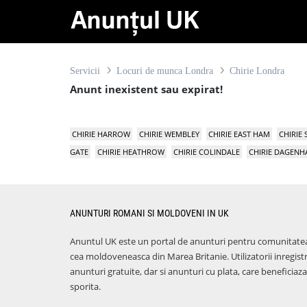
Servicii
Locuri de munca Londra
Chirie Londra
Anunt inexistent sau expirat!
CHIRIE HARROW
CHIRIE WEMBLEY
CHIRIE EAST HAM
CHIRIE
GATE
CHIRIE HEATHROW
CHIRIE COLINDALE
CHIRIE DAGEN
ANUNTURI ROMANI SI MOLDOVENI IN UK
Anuntul UK este un portal de anunturi pentru comunitate
cea moldoveneasca din Marea Britanie. Utilizatorii inregist
anunturi gratuite, dar si anunturi cu plata, care benefici
sporita.