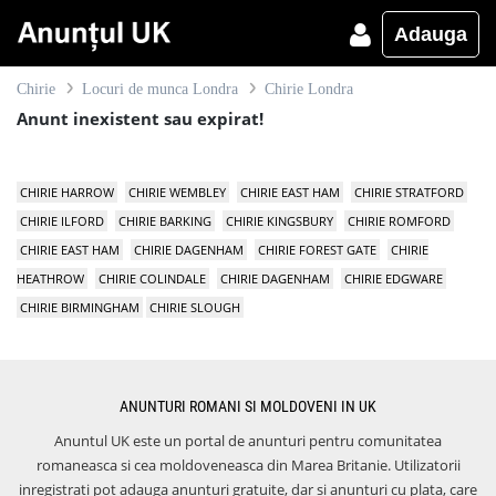
Adauga
Chirie
Locuri de munca Londra
Chirie Londra
Anunt inexistent sau expirat!
CHIRIE HARROW
CHIRIE WEMBLEY
CHIRIE EAST HAM
CHIRIE STRATFORD
CHIRIE ILFORD
CHIRIE BARKING
CHIRIE KINGSBURY
CHIRIE ROMFORD
CHIRIE EAST HAM
CHIRIE DAGENHAM
CHIRIE FOREST GATE
CHIRIE
HEATHROW
CHIRIE COLINDALE
CHIRIE DAGENHAM
CHIRIE EDGWARE
CHIRIE BIRMINGHAM
CHIRIE SLOUGH
ANUNTURI ROMANI SI MOLDOVENI IN UK
Anuntul UK este un portal de anunturi pentru comunitatea
romaneasca si cea moldoveneasca din Marea Britanie. Utilizatorii
inregistrati pot adauga anunturi gratuite, dar si anunturi cu plata, care