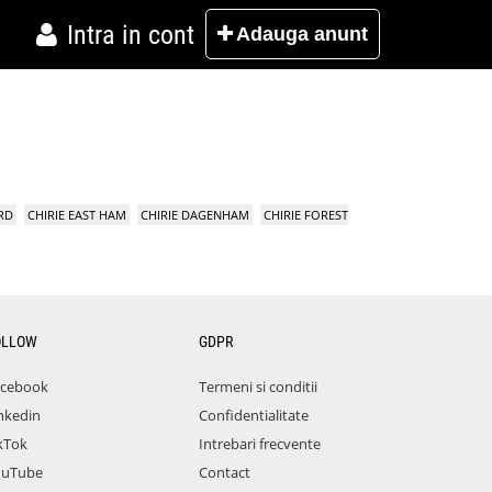
Intra in cont
Adauga
anunt
RD
CHIRIE EAST HAM
CHIRIE DAGENHAM
CHIRIE FOREST
OLLOW
GDPR
acebook
Termeni si conditii
nkedin
Confidentialitate
kTok
Intrebari frecvente
ouTube
Contact