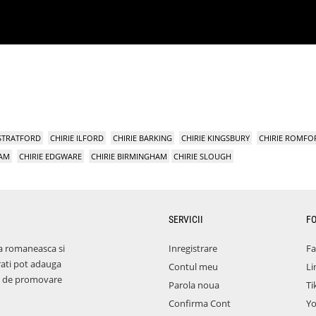
 STRATFORD
CHIRIE ILFORD
CHIRIE BARKING
CHIRIE KINGSBURY
CHIRIE ROMFO
HAM
CHIRIE EDGWARE
CHIRIE BIRMINGHAM
CHIRIE SLOUGH
SERVICII
F
a romaneasca si
Inregistrare
F
rati pot adauga
Contul meu
Li
aza de promovare
Parola noua
Ti
Confirma Cont
Y