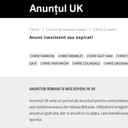
Chirie
Locuri de munca Londra
Chirie Londra
Anunt inexistent sau expirat!
CHIRIE HARROW
CHIRIE WEMBLEY
CHIRIE EAST HAM
CHIRIE
GATE
CHIRIE HEATHROW
CHIRIE COLINDALE
CHIRIE DAGEN
ANUNTURI ROMANI SI MOLDOVENI IN UK
Anuntul UK este un portal de anunturi pentru comunitate
cea moldoveneasca din Marea Britanie. Utilizatorii inregist
anunturi gratuite, dar si anunturi cu plata, care benefici
sporita.