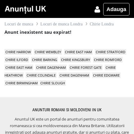
Adauga
Locuri de munca
Locuri de munca Londra
Chirie Londra
Anunt inexistent sau expirat!
CHIRIE HARROW
CHIRIE WEMBLEY
CHIRIE EAST HAM
CHIRIE STRATFORD
CHIRIE ILFORD
CHIRIE BARKING
CHIRIE KINGSBURY
CHIRIE ROMFORD
CHIRIE EAST HAM
CHIRIE DAGENHAM
CHIRIE FOREST GATE
CHIRIE
HEATHROW
CHIRIE COLINDALE
CHIRIE DAGENHAM
CHIRIE EDGWARE
CHIRIE BIRMINGHAM
CHIRIE SLOUGH
ANUNTURI ROMANI SI MOLDOVENI IN UK
Anuntul UK este un portal de anunturi pentru comunitatea
romaneasca si cea moldoveneasca din Marea Britanie. Utilizatorii
inregistrati pot adauga anunturi gratuite, dar si anunturi cu plata, care