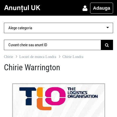
Adauga
Chirie
Locuri de munca Londra
Chirie Londra
Chirie Warrington