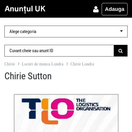
Adauga
Chirie
Locuri de munca Londra
Chirie Londra
Chirie Sutton