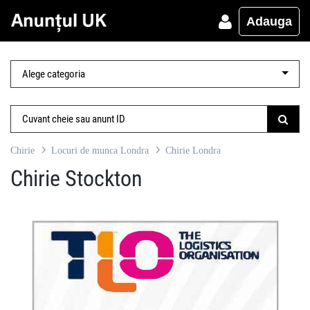
Adauga
Chirie
Locuri de munca Londra
Chirie Londra
Chirie Stockton