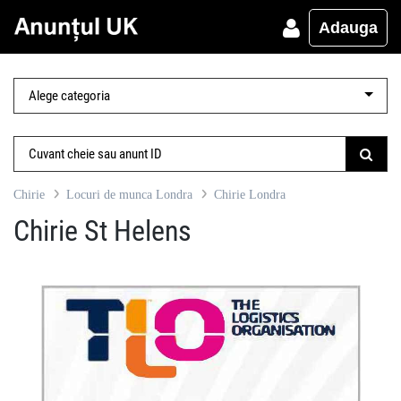
Adauga
Chirie
Locuri de munca Londra
Chirie Londra
Chirie St Helens