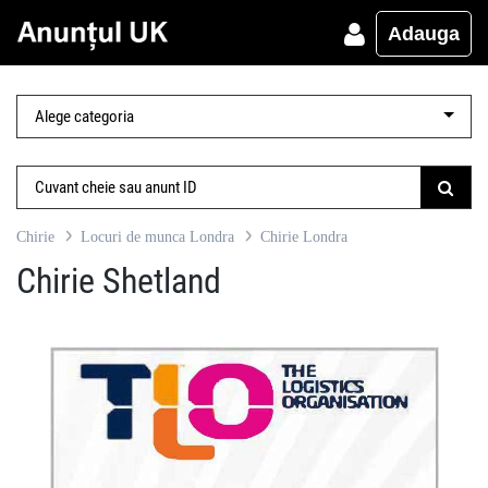
Adauga
Chirie
Locuri de munca Londra
Chirie Londra
Chirie Shetland