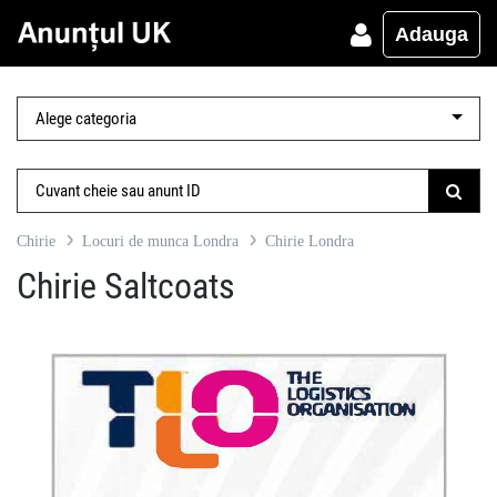
Adauga
Chirie
Locuri de munca Londra
Chirie Londra
Chirie Saltcoats