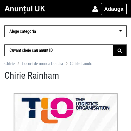
Adauga
Chirie
Locuri de munca Londra
Chirie Londra
Chirie Rainham