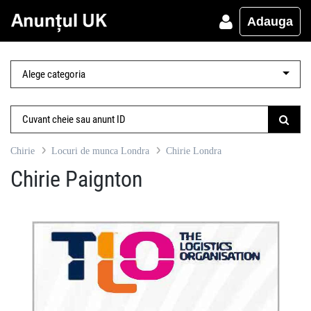
Adauga
Chirie
Locuri de munca Londra
Chirie Londra
Chirie Paignton