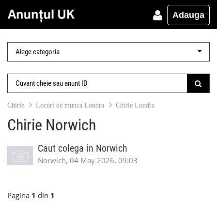
Adauga
Chirie
Locuri de munca Londra
Chirie Londra
Chirie Norwich
Caut colega in Norwich
Norwich, 04 May 2026, 09:03
Pagina
1
din
1