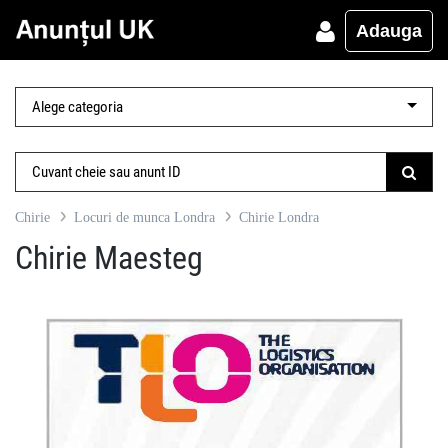
Adauga
Chirie
Locuri de munca Londra
Chirie Londra
Chirie Maesteg