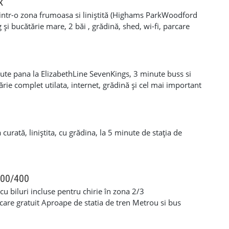
usor catre bus-uri sau statia de metrou iar camerele sunt
k
ne serioase si responsabile iar pentru mai multe detalii
 intr-o zona frumoasa si liniștită (Highams ParkWoodford
972531390 Florin.
 și bucătărie mare, 2 băi , grădină, shed, wi-fi, parcare
ct catre Liverpool St.station/ Walthamstow și busuri.
ext la 07572124601 -Catalin
ute pana la ElizabethLine SevenKings, 3 minute buss si
ie complet utilata, internet, grădină și cel mai important
ncluse.
curată, liniștita, cu grădina, la 5 minute de stația de
500/400
 biluri incluse pentru chirie în zona 2/3
are gratuit Aproape de statia de tren Metrou si bus
 plateste curentul si gazul tel. +447438161355 whatsapp