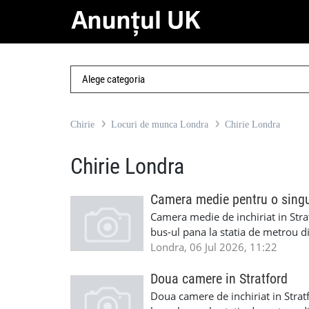
Chirie
Locuri de munca Londra
Chirie Londra
Chirie Londra
Camera medie pentru o sing
Camera medie de inchiriat in Strat
bus-ul pana la statia de metrou d
bus-ul pana la statia de metrou 
Londra, 06 Jul 2026, 11:22
singura persoana, mobilata, intr-
fumat,gradina si cu acces foarte 
Doua camere in Stratford
disponibila imediat.Cautam persoa
Doua camere de inchiriat in Stratf
ma puteti contacta la telefon 07