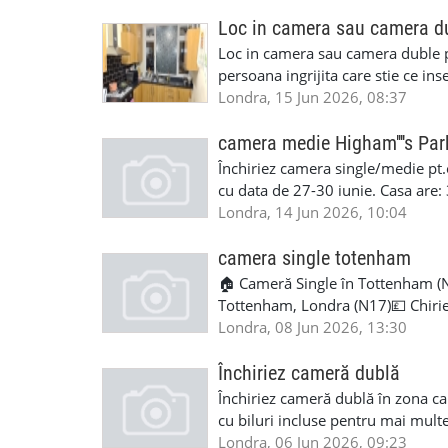
Loc in camera sau camera d
Loc in camera sau camera duble p
persoana ingrijita care stie ce in
Londra, 15 Jun 2026, 08:37
camera medie Higham''''s Par
Închiriez camera single/medie pt.o
cu data de 27-30 iunie. Casa are: 
fi, parcare gratis pe strada. Overg
Londra, 14 Jun 2026, 10:04
incluse. In casa vom fi max. 5 pe
camera single totenham
🏠 Cameră Single în Tottenham (N1
Tottenham, Londra (N17)💷 Chirie:
Council Tax și internet)📅 Dispon
Londra, 08 Jun 2026, 13:30
luminoasă, primitoare și complet 
curată și liniștită. Camera este d
Închiriez cameră dublă
pentru birou. Este opțiunea ideală
Închiriez cameră dublă în zona can
confortabilă în North London.Desp
cu biluri incluse pentru mai multe 
moderne (mașină de spălat, cuptor
Londra, 06 Jun 2026, 09:23