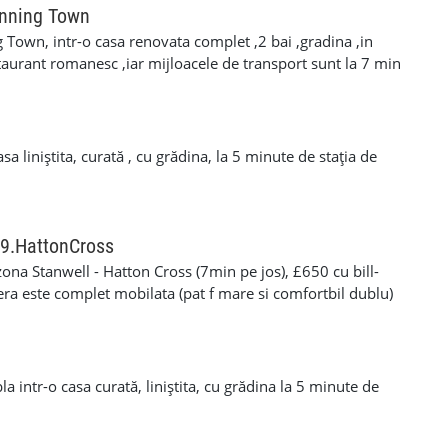
anning Town
 Town, intr-o casa renovata complet ,2 bai ,gradina ,in
aurant romanesc ,iar mijloacele de transport sunt la 7 min
e line și dlr
sa liniștita, curată , cu grădina, la 5 minute de stația de
19.HattonCross
ona Stanwell - Hatton Cross (7min pe jos), £650 cu bill-
ra este complet mobilata (pat f mare si comfortbil dublu)
 se doreste Casa este de 4 camere si are 2 bai. In casa sunt
Suntem plecati mai tot timpul pe durata zilei, Este foarte
 min pe jos. Pentru detalii sunati la nr. de telefon
au email dddcatalin82@gmail.com
a intr-o casa curată, liniștita, cu grădina la 5 minute de