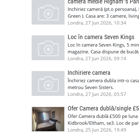
fumat,gradina si cu acces foarte 
camera medie Higham''''s Par
disponibile imediat.Cautam persoa
Inchiriez cameră (pt.o persoana),
ma puteti contacta la telefon 07
Green ). Casa are: 3 camere, living
gratis pe strada. Overground dire
Londra, 27 Jun 2026, 10:34
Pt.mai multe detalii sunați sau t
Loc în camera Seven Kings
Loc în camera Seven Kings, 5 min
magazine. Casa dispune de bucătăr
liniște. £80 pe săptămână biluri i
Londra, 27 Jun 2026, 09:14
Inchiriere camera
Închiriez camera dubla intr-o casa 
metrou Seven Sisters.
Londra, 27 Jun 2026, 05:57
Ofer Camera dublǎ/single £
Ofer Camera dublǎ £500 pe luna cu
Kidbrook/Eltham, se3. Loc de parc
Camera este complet mobilata Se
Londra, 25 Jun 2026, 19:49
+37378059399