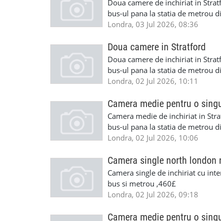
disponibila din data de 5 iulie.C
Doua camere de inchiriat in Stratf
multe detalii ma puteti contacta 
bus-ul pana la statia de metrou d
bus-ul pana la statia de metrou d
Londra, 03 Jul 2026, 08:36
o camera dubla, mobilate, intr-o 
fumat,gradina si cu acces foarte 
Doua camere in Stratford
disponibile imediat.Cautam persoa
Doua camere de inchiriat in Stratf
ma puteti contacta la telefon 07
bus-ul pana la statia de metrou d
bus-ul pana la statia de metrou d
Londra, 02 Jul 2026, 10:11
o camera dubla, mobilate, intr-o 
fumat,gradina si cu acces foarte 
Camera medie pentru o sing
disponibile imediat.Cautam persoa
Camera medie de inchiriat in Strat
ma puteti contacta la telefon 07
bus-ul pana la statia de metrou d
bus-ul pana la statia de metrou 
Londra, 02 Jul 2026, 10:06
singura persoana, mobilata, intr-
fumat,gradina si cu acces foarte 
Camera single north london
disponibila din data de 5 iulie.C
Camera single de inchiriat cu inte
multe detalii ma puteti contacta 
bus si metrou ,460£
Londra, 02 Jul 2026, 09:18
Camera medie pentru o sing