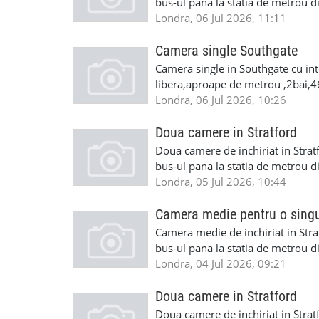
bus-ul pana la statia de metrou d
bus-ul pana la statia de metrou d
Londra, 06 Jul 2026, 11:11
o camera dubla, mobilate, intr-o 
fumat,gradina si cu acces foarte 
Camera single Southgate
disponibile imediat.Cautam persoa
Camera single in Southgate cu inte
ma puteti contacta la telefon 07
libera,aproape de metrou ,2bai,
Londra, 06 Jul 2026, 10:26
Doua camere in Stratford
Doua camere de inchiriat in Stratf
bus-ul pana la statia de metrou d
bus-ul pana la statia de metrou d
Londra, 05 Jul 2026, 10:44
o camera medie pentru o singura 
mare,conservator cu loc de fumat,
Camera medie pentru o sing
metrou iar camerele sunt disponi
Camera medie de inchiriat in Strat
pentru mai multe detalii ma pute
bus-ul pana la statia de metrou d
bus-ul pana la statia de metrou 
Londra, 04 Jul 2026, 09:21
singura persoana, mobilata, intr-
fumat,gradina si cu acces foarte 
Doua camere in Stratford
disponibila imediat.Cautam persoa
Doua camere de inchiriat in Stratf