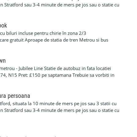
972531390 Florin.
in Stratford sau 3-4 minute de mers pe jos sau o statie cu
in Plaistow. Este vorba despre o camera dubla king size si
casa curata cu bucatarie mare,conservator cu loc de
usor catre bus-uri sau statia de metrou iar camerele sunt
ook
ne serioase si responsabile iar pentru mai multe detalii
 biluri incluse pentru chirie în zona 2/3
972531390 Florin.
are gratuit Aproape de statia de tren Metrou si bus
00/400 Se plateste curentul si gazul tel. +447438161355
own
metrou - Jubilee Line Statie de autobuz in fata locatiei
474, N15 Pret: £150 pe saptamana Trebuie sa vorbiti in
are si alte detalii. Telefon: 07944525960
ura persoana
ford, situata la 10 minute de mers pe jos sau 3 statii cu
in Stratford sau 3-4 minute de mers pe jos sau o statie cu
din Plaistow. Este vorba despre o camera medie pentru o
o casa curata cu bucatarie mare,conservator cu loc de
usor catre bus-uri sau statia de metrou iar camera este