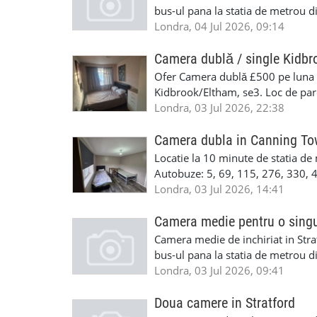
ma puteti contacta la telefon 07
bus-ul pana la statia de metrou d
bus-ul pana la statia de metrou d
Londra, 04 Jul 2026, 09:14
o camera dubla, mobilate, intr-o 
fumat,gradina si cu acces foarte 
Camera dublǎ / single Kidbr
disponibile imediat.Cautam persoa
Ofer Camera dublǎ £500 pe luna cu
ma puteti contacta la telefon 07
Kidbrook/Eltham, se3. Loc de parc
Camera este complet mobilata £5
Londra, 03 Jul 2026, 22:38
whatsapp +37378059399
Camera dubla in Canning T
Locatie la 10 minute de statia de 
Autobuze: 5, 69, 115, 276, 330, 
engleza cand sunati pentru vizion
Londra, 03 Jul 2026, 14:41
Camera medie pentru o sing
Camera medie de inchiriat in Strat
bus-ul pana la statia de metrou d
bus-ul pana la statia de metrou 
Londra, 03 Jul 2026, 09:41
singura persoana, mobilata, intr-
fumat,gradina si cu acces foarte 
Doua camere in Stratford