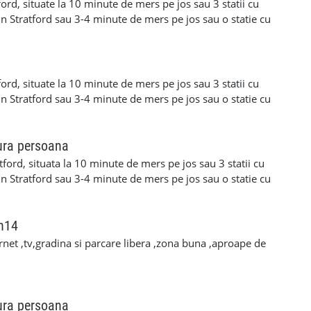
autam persoane serioase si responsabile iar pentru mai
ord, situate la 10 minute de mers pe jos sau 3 statii cu
la telefon 07972531390 Florin.
in Stratford sau 3-4 minute de mers pe jos sau o statie cu
in Plaistow. Este vorba despre o camera dubla king size si
casa curata cu bucatarie mare,conservator cu loc de
usor catre bus-uri sau statia de metrou iar camerele sunt
ne serioase si responsabile iar pentru mai multe detalii
ord, situate la 10 minute de mers pe jos sau 3 statii cu
972531390 Florin.
in Stratford sau 3-4 minute de mers pe jos sau o statie cu
in Plaistow. Este vorba despre o camera dubla king size si
casa curata cu bucatarie mare,conservator cu loc de
usor catre bus-uri sau statia de metrou iar camerele sunt
ura persoana
ne serioase si responsabile iar pentru mai multe detalii
ford, situata la 10 minute de mers pe jos sau 3 statii cu
972531390 Florin.
in Stratford sau 3-4 minute de mers pe jos sau o statie cu
din Plaistow. Este vorba despre o camera medie pentru o
o casa curata cu bucatarie mare,conservator cu loc de
usor catre bus-uri sau statia de metrou iar camera este
 n14
autam persoane serioase si responsabile iar pentru mai
rnet ,tv,gradina si parcare libera ,zona buna ,aproape de
la telefon 07972531390 Florin.
ura persoana