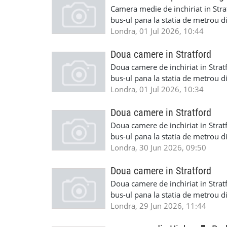
Camera medie de inchiriat in Strat
bus-ul pana la statia de metrou d
bus-ul pana la statia de metrou 
Londra, 01 Jul 2026, 10:44
singura persoana, mobilata, intr-
fumat,gradina si cu acces foarte 
Doua camere in Stratford
disponibila din data de 5 iulie.C
Doua camere de inchiriat in Stratf
multe detalii ma puteti contacta 
bus-ul pana la statia de metrou d
bus-ul pana la statia de metrou d
Londra, 01 Jul 2026, 10:34
o camera dubla, mobilate, intr-o 
fumat,gradina si cu acces foarte 
Doua camere in Stratford
disponibile imediat.Cautam persoa
Doua camere de inchiriat in Stratf
ma puteti contacta la telefon 07
bus-ul pana la statia de metrou d
bus-ul pana la statia de metrou d
Londra, 30 Jun 2026, 09:50
o camera dubla, mobilate, intr-o 
fumat,gradina si cu acces foarte 
Doua camere in Stratford
disponibile imediat.Cautam persoa
Doua camere de inchiriat in Stratf
ma puteti contacta la telefon 07
bus-ul pana la statia de metrou d
bus-ul pana la statia de metrou d
Londra, 29 Jun 2026, 11:44
o camera dubla, mobilate, intr-o 