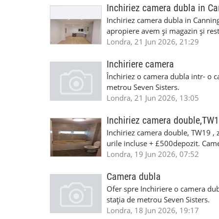
Inchiriez camera dubla in C
Inchiriez camera dubla in Canning
apropiere avem și magazin și rest
de mers pe jos ,respectively jubile
Londra, 21 Jun 2026, 21:29
Inchiriere camera
Închiriez o camera dubla intr- o ca
metrou Seven Sisters.
Londra, 21 Jun 2026, 13:05
Inchiriez camera double,TW
Inchiriez camera double, TW19 , z
urile incluse + £500depozit. Came
dar se poate si nemobilata dc asta
Londra, 19 Jun 2026, 07:52
eu, proprietarul si cumnatul meu. 
liniste si placut, tesco extra la 15
Camera dubla
07305021690 sau msg pe w.up s
Ofer spre Inchiriere o camera dubl
stația de metrou Seven Sisters.
Londra, 18 Jun 2026, 19:17