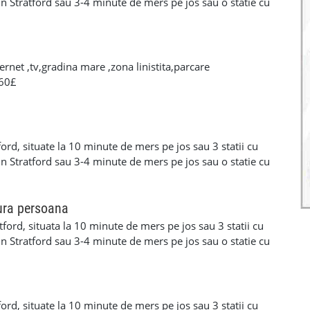
in Stratford sau 3-4 minute de mers pe jos sau o statie cu
in Plaistow. Este vorba despre o camera dubla king size si
casa curata cu bucatarie mare,conservator cu loc de
usor catre bus-uri sau statia de metrou iar camerele sunt
ne serioase si responsabile iar pentru mai multe detalii
rnet ,tv,gradina mare ,zona linistita,parcare
972531390 Florin.
460£
ord, situate la 10 minute de mers pe jos sau 3 statii cu
in Stratford sau 3-4 minute de mers pe jos sau o statie cu
in Plaistow. Este vorba despre o camera dubla king size si
persoana, mobilate, intr-o casa curata cu bucatarie
gradina si cu acces foarte usor catre bus-uri sau statia de
ura persoana
bile imediat.Cautam persoane serioase si responsabile iar
ford, situata la 10 minute de mers pe jos sau 3 statii cu
ti contacta la telefon 07972531390 Florin.
in Stratford sau 3-4 minute de mers pe jos sau o statie cu
din Plaistow. Este vorba despre o camera medie pentru o
o casa curata cu bucatarie mare,conservator cu loc de
usor catre bus-uri sau statia de metrou iar camera este
ne serioase si responsabile iar pentru mai multe detalii
ord, situate la 10 minute de mers pe jos sau 3 statii cu