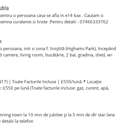
ubla
entru o persoana casa se afla in e14 6ax . Cautam o
seamna curatenie si linste .Pentru detalii : 07466333762
k
 persoana, intr o zona f. liniștită (Highams Park), începând
3 camere, living room, bucătărie, 2 bai, gradina, shed, wi-
round direct catre Liverpool St station.Toate bilurile
rsoane. Mai multe detalii la nr 07572124601 Catalin
7) | Toate Facturile Incluse | £550/lună📍 Locație:
 £550 pe lună (Toate facturile incluse: gaz, curent, apă,
ibilitate: ImediatăDespre cameră:O cameră single
mobilată, situată într-o casă la comun (shared house)
otată cu pat single, dulap pentru haine și noptieră/spațiu
 pentru o persoană care caută o locuință accesibilă și
ning town la 10 min de jubilee și la 5 min de dlr star lane
re casă:Bucătărie: Complet utilată cu electrocasnice
detalii la telefon
, cuptor cu microunde, frigider/congelator).Băi: Curate și