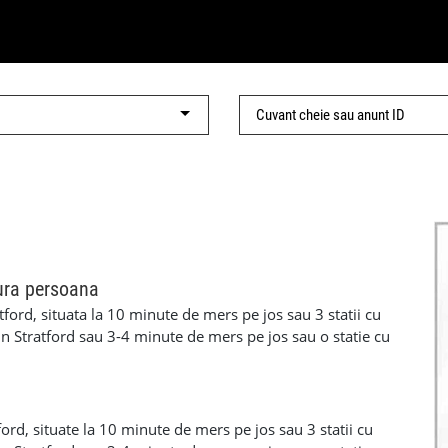
ura persoana
ford, situata la 10 minute de mers pe jos sau 3 statii cu
in Stratford sau 3-4 minute de mers pe jos sau o statie cu
din Plaistow. Este vorba despre o camera medie pentru o
o casa curata cu bucatarie mare,conservator cu loc de
usor catre bus-uri sau statia de metrou iar camera este
ne serioase si responsabile iar pentru mai multe detalii
ord, situate la 10 minute de mers pe jos sau 3 statii cu
972531390 Florin.