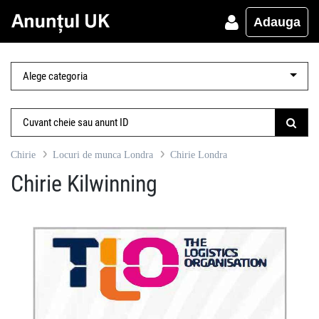
Adauga
Chirie
Locuri de munca Londra
Chirie Londra
Chirie Kilwinning