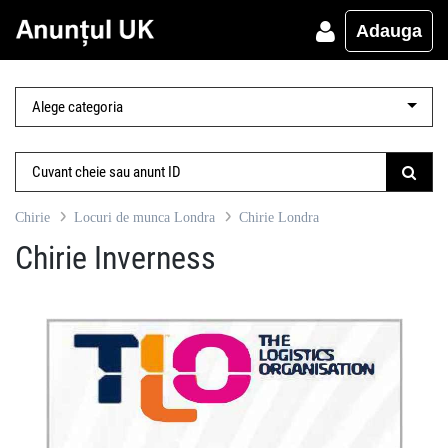
Adauga
Chirie
Locuri de munca Londra
Chirie Londra
Chirie Inverness