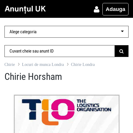
Adauga
Chirie
Locuri de munca Londra
Chirie Londra
Chirie Horsham