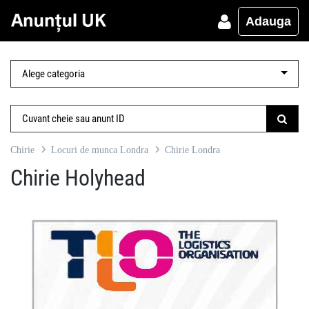
Adauga
Chirie
Locuri de munca Londra
Chirie Londra
Chirie Holyhead