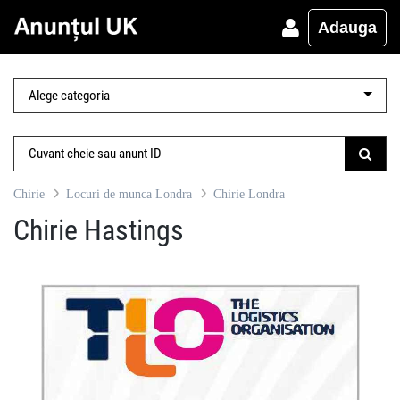
Adauga
Chirie
Locuri de munca Londra
Chirie Londra
Chirie Hastings