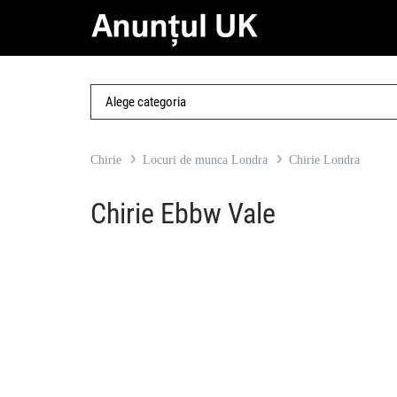
Chirie
Locuri de munca Londra
Chirie Londra
Chirie Ebbw Vale