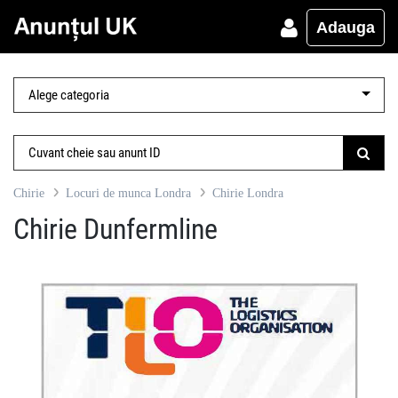
Adauga
Chirie
Locuri de munca Londra
Chirie Londra
Chirie Dunfermline