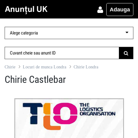
Adauga
Chirie
Locuri de munca Londra
Chirie Londra
Chirie Castlebar