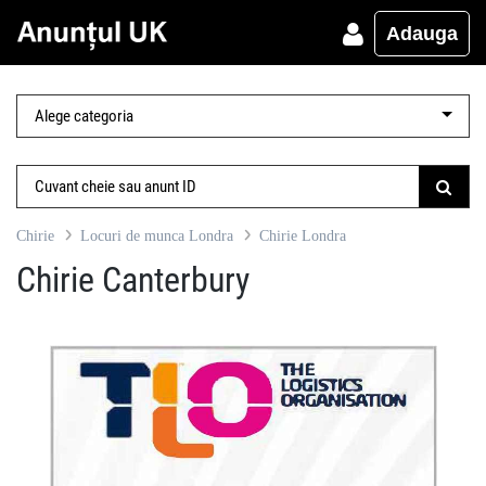
Adauga
Chirie
Locuri de munca Londra
Chirie Londra
Chirie Canterbury