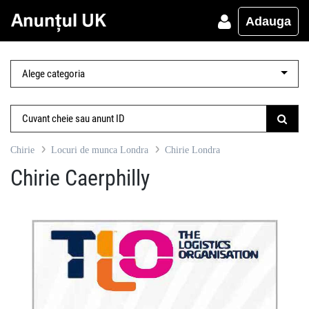
Adauga
Chirie
Locuri de munca Londra
Chirie Londra
Chirie Caerphilly