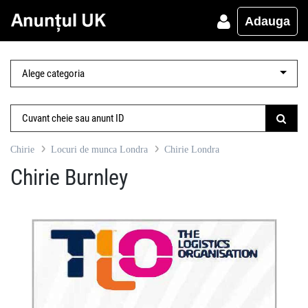
Adauga
Chirie
Locuri de munca Londra
Chirie Londra
Chirie Burnley