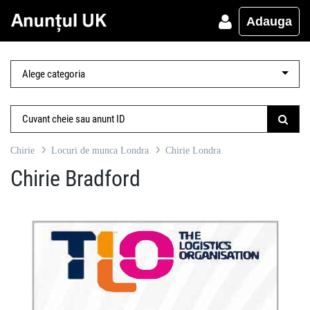
Adauga
Chirie
Locuri de munca Londra
Chirie Londra
Chirie Bradford