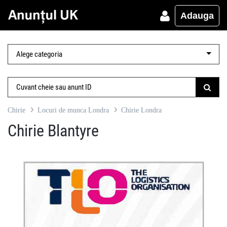
Adauga
Chirie
Locuri de munca Londra
Chirie Londra
Chirie Blantyre