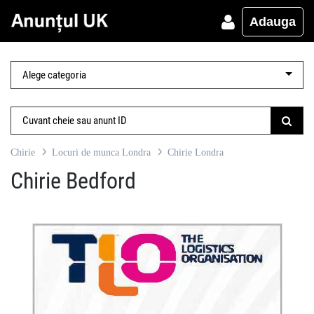
Adauga
Chirie
Locuri de munca Londra
Chirie Londra
Chirie Bedford