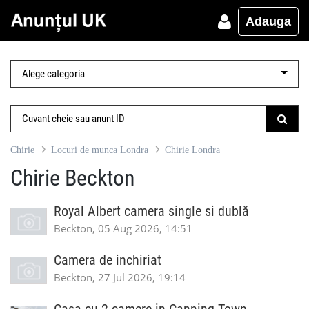
Adauga
Chirie
Locuri de munca Londra
Chirie Londra
Chirie Beckton
Royal Albert camera single si dublă
Beckton, 05 Aug 2026, 14:51
Camera de inchiriat
Beckton, 27 Jul 2026, 19:14