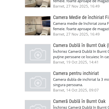
femeie. foarte aproape de magazin
(3min). Valabil de la data de 14 
Barnet, 27 Nov 2025, 16:49
Camera Medie de închiriat F
Camera medie de închiriat zona Fi
femeie. foarte aproape de magazin
(3min). Valabil de la data de 14 
Barnet, 27 Nov 2025, 16:49
Camera Dublă în Burnt Oak 
Închiriez Cameră Dublă în Burnt Oak
puține persoane ce locuiesc în cas
- posibilitatea de conectare la a
Barnet, 19 Oct 2025, 14:41
până la stația de metrou Burnt Oak
Preț: £760/lună Cu toate bilurile i
Camera pentru inchiriat
07733358461 sau 07921088331
Camera dubla de inchiriat la 3 mi
singura persoana.
Barnet, 14 Oct 2025, 09:07
Cameră Dublă în Burnt Oak
Închiriez Cameră Dublă în Burnt Oak