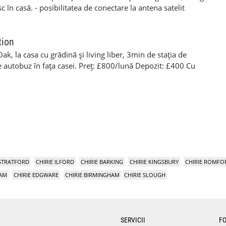
c în casă. - posibilitatea de conectare la antena satelit
min de mers până la stația de metrou Burnt Oak Station,
 în fața casei. Preț: £780/lună Cu toate bilurile incluse,
0 Alte detalii: 07733358461 sau 07921088331
tion
k, la casa cu grădină și living liber, 3min de stația de
ie autobuz în fața casei. Preț: £800/lună Depozit: £400 Cu
free Wi-Fi Alte detalii: 07733358461 sau 07921088331
 STRATFORD
CHIRIE ILFORD
CHIRIE BARKING
CHIRIE KINGSBURY
CHIRIE ROMFO
HAM
CHIRIE EDGWARE
CHIRIE BIRMINGHAM
CHIRIE SLOUGH
SERVICII
F