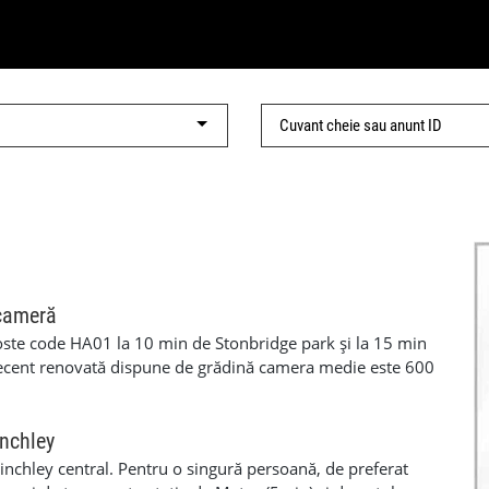
 cameră
ste code HA01 la 10 min de Stonbridge park și la 15 min
recent renovată dispune de grădină camera medie este 600
ră 350 cu biluri incluse pt mai multe detalii sunați la
inchley
nchley central. Pentru o singură persoană, de preferat