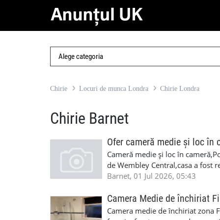
Chirie
Locuri de munca Londra
Chirie Londra
Chirie Barnet
Ofer cameră medie și loc în
Cameră medie și loc în cameră,Po
de Wembley Central,casa a fost 
cu bilurile incluse iar loc în came
Barnet, 01 Jul 2026, 05:43
07999849948 Nicu
Camera Medie de închiriat F
Camera medie de închiriat zona Fi