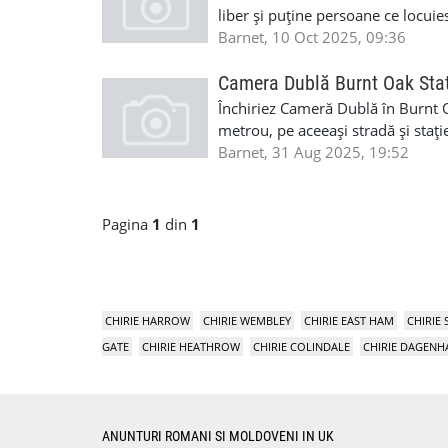
liber și puține persoane ce locuies
pentru decodoare Telekom. - la 3
Barnet, 10 Oct 2025, 09:36
pe aceeași stradă. - stație autobuz
inclusiv free Wi-Fi Depozit: £40
Camera Dublă Burnt Oak Sta
Închiriez Cameră Dublă în Burnt Oa
metrou, pe aceeași stradă și staț
toate bilurile incluse, inclusiv 
Barnet, 31 Aug 2025, 19:52
Pagina
1
din
1
CHIRIE HARROW
CHIRIE WEMBLEY
CHIRIE EAST HAM
CHIRIE
GATE
CHIRIE HEATHROW
CHIRIE COLINDALE
CHIRIE DAGEN
ANUNTURI ROMANI SI MOLDOVENI IN UK