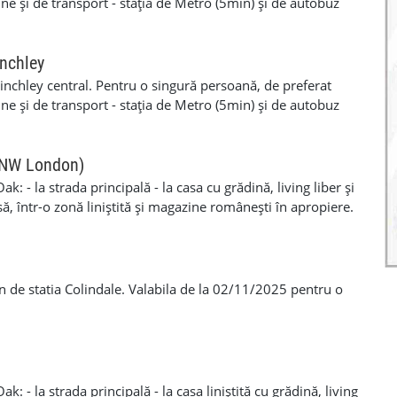
e și de transport - stația de Metro (5min) și de autobuz
decembrie. Pentru mai multe detalii vă rog să mă sunați.
inchley
nchley central. Pentru o singură persoană, de preferat
e și de transport - stația de Metro (5min) și de autobuz
decembrie. Pentru mai multe detalii vă rog să mă sunați.
(NW London)
: - la strada principală - la casa cu grădină, living liber și
ă, într-o zonă liniștită și magazine românești în apropiere.
ntena satelit dacă aveți decodor Telekom. - la 3min de mers
 Station, pe aceeași stradă. - stație autobuz în fața casei.
ncluse, inclusiv free Wi-Fi Depozit: £380 Alte detalii:
n de statia Colindale. Valabila de la 02/11/2025 pentru o
: - la strada principală - la casa liniștită cu grădină, living