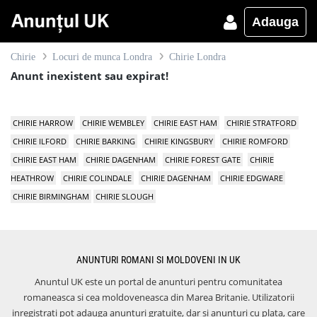
Adauga
Chirie
Locuri de munca Londra
Chirie Londra
Anunt inexistent sau expirat!
CHIRIE HARROW
CHIRIE WEMBLEY
CHIRIE EAST HAM
CHIRIE STRATFORD
CHIRIE ILFORD
CHIRIE BARKING
CHIRIE KINGSBURY
CHIRIE ROMFORD
CHIRIE EAST HAM
CHIRIE DAGENHAM
CHIRIE FOREST GATE
CHIRIE
HEATHROW
CHIRIE COLINDALE
CHIRIE DAGENHAM
CHIRIE EDGWARE
CHIRIE BIRMINGHAM
CHIRIE SLOUGH
ANUNTURI ROMANI SI MOLDOVENI IN UK
Anuntul UK este un portal de anunturi pentru comunitatea
romaneasca si cea moldoveneasca din Marea Britanie. Utilizatorii
inregistrati pot adauga anunturi gratuite, dar si anunturi cu plata, care