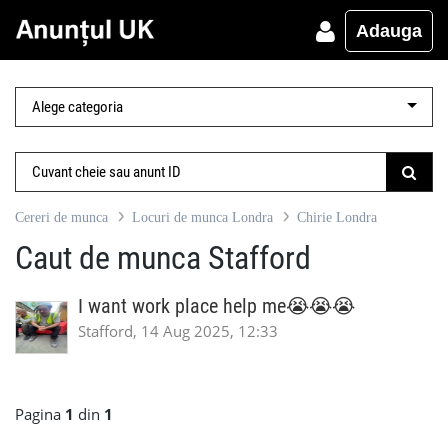
Adauga
Cereri de munca
Locuri de munca Londra
Chirie Londra
Caut de munca Stafford
I want work place help me😭😭😭
Stafford, 14 Aug 2025, 12:33
Pagina
1
din
1