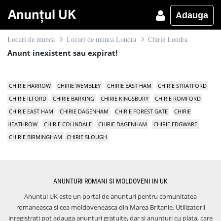
Adauga
Locuri de munca
Locuri de munca Londra
Chirie Londra
Anunt inexistent sau expirat!
CHIRIE HARROW
CHIRIE WEMBLEY
CHIRIE EAST HAM
CHIRIE STRATFORD
CHIRIE ILFORD
CHIRIE BARKING
CHIRIE KINGSBURY
CHIRIE ROMFORD
CHIRIE EAST HAM
CHIRIE DAGENHAM
CHIRIE FOREST GATE
CHIRIE
HEATHROW
CHIRIE COLINDALE
CHIRIE DAGENHAM
CHIRIE EDGWARE
CHIRIE BIRMINGHAM
CHIRIE SLOUGH
ANUNTURI ROMANI SI MOLDOVENI IN UK
Anuntul UK este un portal de anunturi pentru comunitatea
romaneasca si cea moldoveneasca din Marea Britanie. Utilizatorii
inregistrati pot adauga anunturi gratuite, dar si anunturi cu plata, care