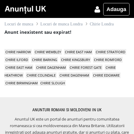
Adauga
Locuri de munca
Locuri de munca Londra
Chirie Londra
Anunt inexistent sau expirat!
CHIRIE HARROW
CHIRIE WEMBLEY
CHIRIE EAST HAM
CHIRIE STRATFORD
CHIRIE ILFORD
CHIRIE BARKING
CHIRIE KINGSBURY
CHIRIE ROMFORD
CHIRIE EAST HAM
CHIRIE DAGENHAM
CHIRIE FOREST GATE
CHIRIE
HEATHROW
CHIRIE COLINDALE
CHIRIE DAGENHAM
CHIRIE EDGWARE
CHIRIE BIRMINGHAM
CHIRIE SLOUGH
ANUNTURI ROMANI SI MOLDOVENI IN UK
Anuntul UK este un portal de anunturi pentru comunitatea
romaneasca si cea moldoveneasca din Marea Britanie. Utilizatorii
inregistrati pot adauga anunturi gratuite, dar si anunturi cu plata, care