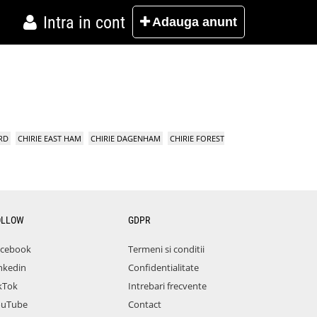
Intra in cont
Adauga
anunt
RD
CHIRIE EAST HAM
CHIRIE DAGENHAM
CHIRIE FOREST
OLLOW
GDPR
acebook
Termeni si conditii
nkedin
Confidentialitate
kTok
Intrebari frecvente
ouTube
Contact