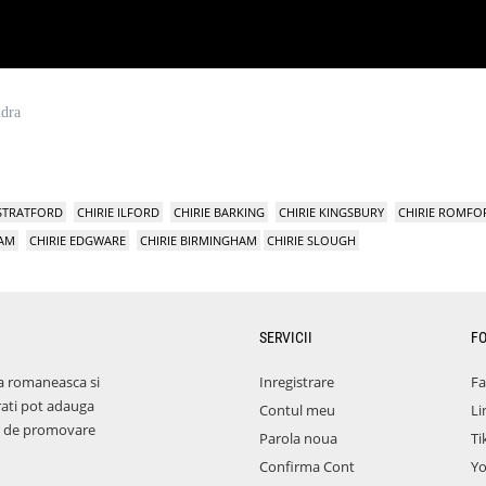
ndra
 STRATFORD
CHIRIE ILFORD
CHIRIE BARKING
CHIRIE KINGSBURY
CHIRIE ROMFO
HAM
CHIRIE EDGWARE
CHIRIE BIRMINGHAM
CHIRIE SLOUGH
SERVICII
F
a romaneasca si
Inregistrare
F
rati pot adauga
Contul meu
Li
aza de promovare
Parola noua
Ti
Confirma Cont
Y