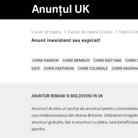
Locuri de munca
Locuri de munca Londra
Chirie Lo
Anunt inexistent sau expirat!
CHIRIE HARROW
CHIRIE WEMBLEY
CHIRIE EAST HAM
CHIRIE
GATE
CHIRIE HEATHROW
CHIRIE COLINDALE
CHIRIE DAGEN
ANUNTURI ROMANI SI MOLDOVENI IN UK
Anuntul UK este un portal de anunturi pentru comunitate
cea moldoveneasca din Marea Britanie. Utilizatorii inregist
anunturi gratuite, dar si anunturi cu plata, care benefici
sporita.