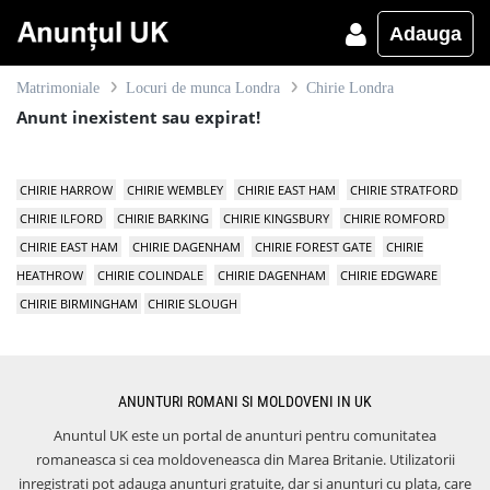
Adauga
Matrimoniale
Locuri de munca Londra
Chirie Londra
Anunt inexistent sau expirat!
CHIRIE HARROW
CHIRIE WEMBLEY
CHIRIE EAST HAM
CHIRIE STRATFORD
CHIRIE ILFORD
CHIRIE BARKING
CHIRIE KINGSBURY
CHIRIE ROMFORD
CHIRIE EAST HAM
CHIRIE DAGENHAM
CHIRIE FOREST GATE
CHIRIE
HEATHROW
CHIRIE COLINDALE
CHIRIE DAGENHAM
CHIRIE EDGWARE
CHIRIE BIRMINGHAM
CHIRIE SLOUGH
ANUNTURI ROMANI SI MOLDOVENI IN UK
Anuntul UK este un portal de anunturi pentru comunitatea
romaneasca si cea moldoveneasca din Marea Britanie. Utilizatorii
inregistrati pot adauga anunturi gratuite, dar si anunturi cu plata, care