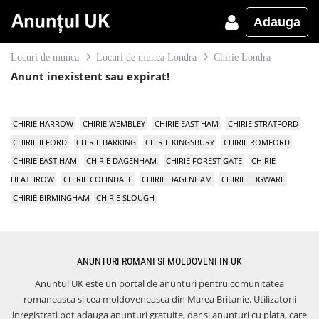
Adauga
Locuri de munca
Locuri de munca Londra
Chirie Londra
Anunt inexistent sau expirat!
CHIRIE HARROW
CHIRIE WEMBLEY
CHIRIE EAST HAM
CHIRIE STRATFORD
CHIRIE ILFORD
CHIRIE BARKING
CHIRIE KINGSBURY
CHIRIE ROMFORD
CHIRIE EAST HAM
CHIRIE DAGENHAM
CHIRIE FOREST GATE
CHIRIE
HEATHROW
CHIRIE COLINDALE
CHIRIE DAGENHAM
CHIRIE EDGWARE
CHIRIE BIRMINGHAM
CHIRIE SLOUGH
ANUNTURI ROMANI SI MOLDOVENI IN UK
Anuntul UK este un portal de anunturi pentru comunitatea
romaneasca si cea moldoveneasca din Marea Britanie. Utilizatorii
inregistrati pot adauga anunturi gratuite, dar si anunturi cu plata, care