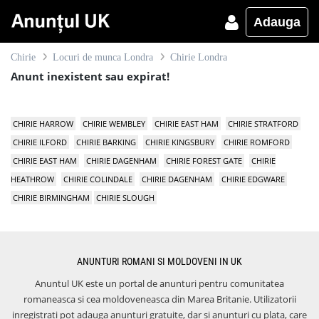
Adauga
Chirie
Locuri de munca Londra
Chirie Londra
Anunt inexistent sau expirat!
CHIRIE HARROW
CHIRIE WEMBLEY
CHIRIE EAST HAM
CHIRIE STRATFORD
CHIRIE ILFORD
CHIRIE BARKING
CHIRIE KINGSBURY
CHIRIE ROMFORD
CHIRIE EAST HAM
CHIRIE DAGENHAM
CHIRIE FOREST GATE
CHIRIE
HEATHROW
CHIRIE COLINDALE
CHIRIE DAGENHAM
CHIRIE EDGWARE
CHIRIE BIRMINGHAM
CHIRIE SLOUGH
ANUNTURI ROMANI SI MOLDOVENI IN UK
Anuntul UK este un portal de anunturi pentru comunitatea
romaneasca si cea moldoveneasca din Marea Britanie. Utilizatorii
inregistrati pot adauga anunturi gratuite, dar si anunturi cu plata, care