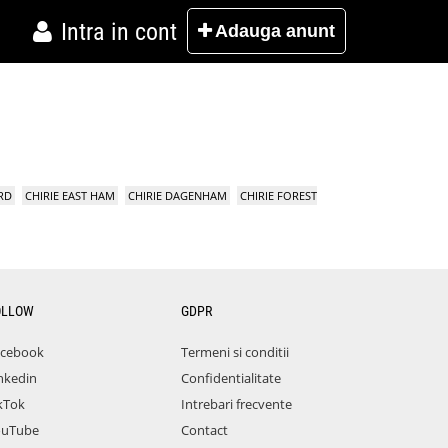
Intra in cont
Adauga
anunt
RD
CHIRIE EAST HAM
CHIRIE DAGENHAM
CHIRIE FOREST
OLLOW
GDPR
acebook
Termeni si conditii
nkedin
Confidentialitate
kTok
Intrebari frecvente
ouTube
Contact