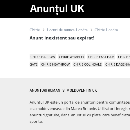
Chirie
Locuri de munca Londra
Chirie Londra
Anunt inexistent sau expirat!
CHIRIE HARROW
CHIRIE WEMBLEY
CHIRIE EAST HAM
CHIRIE
GATE
CHIRIE HEATHROW
CHIRIE COLINDALE
CHIRIE DAGEN
ANUNTURI ROMANI SI MOLDOVENI IN UK
Anuntul UK este un portal de anunturi pentru comunitate
cea moldoveneasca din Marea Britanie. Utilizatorii inregist
anunturi gratuite, dar si anunturi cu plata, care benefici
sporita.