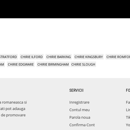
 STRATFORD
CHIRIE ILFORD
CHIRIE BARKING
CHIRIE KINGSBURY
CHIRIE ROMFO
HAM
CHIRIE EDGWARE
CHIRIE BIRMINGHAM
CHIRIE SLOUGH
SERVICII
F
a romaneasca si
Inregistrare
F
rati pot adauga
Contul meu
Li
aza de promovare
Parola noua
Ti
Confirma Cont
Y