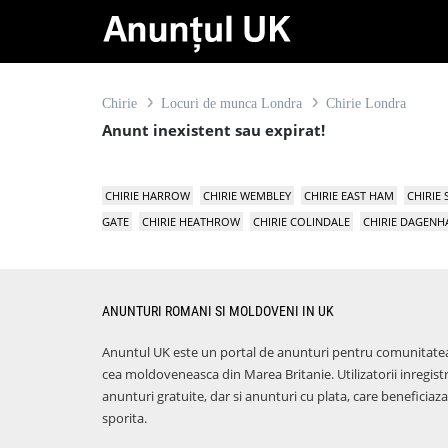
Chirie
Locuri de munca Londra
Chirie Londra
Anunt inexistent sau expirat!
CHIRIE HARROW
CHIRIE WEMBLEY
CHIRIE EAST HAM
CHIRIE
GATE
CHIRIE HEATHROW
CHIRIE COLINDALE
CHIRIE DAGEN
ANUNTURI ROMANI SI MOLDOVENI IN UK
Anuntul UK este un portal de anunturi pentru comunitate
cea moldoveneasca din Marea Britanie. Utilizatorii inregist
anunturi gratuite, dar si anunturi cu plata, care benefici
sporita.