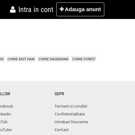
Intra in cont
Adauga
anunt
RD
CHIRIE EAST HAM
CHIRIE DAGENHAM
CHIRIE FOREST
OLLOW
GDPR
acebook
Termeni si conditii
nkedin
Confidentialitate
kTok
Intrebari frecvente
ouTube
Contact