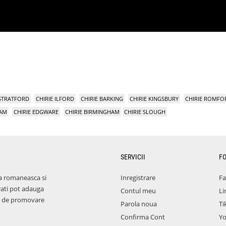
 STRATFORD
CHIRIE ILFORD
CHIRIE BARKING
CHIRIE KINGSBURY
CHIRIE ROMFO
HAM
CHIRIE EDGWARE
CHIRIE BIRMINGHAM
CHIRIE SLOUGH
SERVICII
F
a romaneasca si
Inregistrare
F
rati pot adauga
Contul meu
Li
aza de promovare
Parola noua
Ti
Confirma Cont
Y