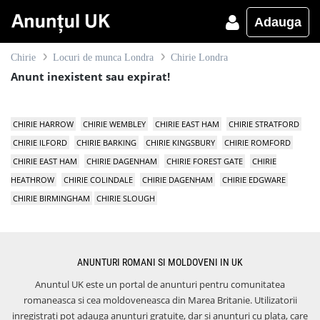
Adauga
Chirie
Locuri de munca Londra
Chirie Londra
Anunt inexistent sau expirat!
CHIRIE HARROW
CHIRIE WEMBLEY
CHIRIE EAST HAM
CHIRIE STRATFORD
CHIRIE ILFORD
CHIRIE BARKING
CHIRIE KINGSBURY
CHIRIE ROMFORD
CHIRIE EAST HAM
CHIRIE DAGENHAM
CHIRIE FOREST GATE
CHIRIE
HEATHROW
CHIRIE COLINDALE
CHIRIE DAGENHAM
CHIRIE EDGWARE
CHIRIE BIRMINGHAM
CHIRIE SLOUGH
ANUNTURI ROMANI SI MOLDOVENI IN UK
Anuntul UK este un portal de anunturi pentru comunitatea
romaneasca si cea moldoveneasca din Marea Britanie. Utilizatorii
inregistrati pot adauga anunturi gratuite, dar si anunturi cu plata, care