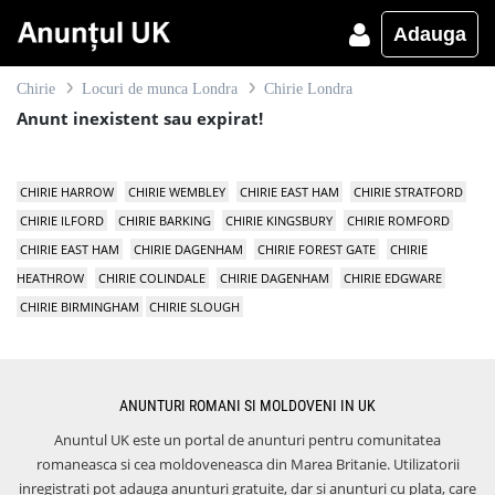
Adauga
Chirie
Locuri de munca Londra
Chirie Londra
Anunt inexistent sau expirat!
CHIRIE HARROW
CHIRIE WEMBLEY
CHIRIE EAST HAM
CHIRIE STRATFORD
CHIRIE ILFORD
CHIRIE BARKING
CHIRIE KINGSBURY
CHIRIE ROMFORD
CHIRIE EAST HAM
CHIRIE DAGENHAM
CHIRIE FOREST GATE
CHIRIE
HEATHROW
CHIRIE COLINDALE
CHIRIE DAGENHAM
CHIRIE EDGWARE
CHIRIE BIRMINGHAM
CHIRIE SLOUGH
ANUNTURI ROMANI SI MOLDOVENI IN UK
Anuntul UK este un portal de anunturi pentru comunitatea
romaneasca si cea moldoveneasca din Marea Britanie. Utilizatorii
inregistrati pot adauga anunturi gratuite, dar si anunturi cu plata, care