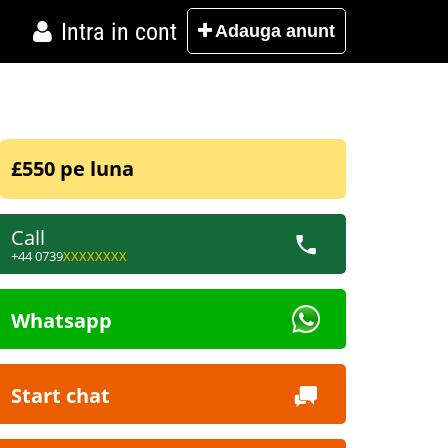
Intra in cont
Adauga
anunt
£550 pe luna
Call
+44 0739
XXXXXXXX
Whatsapp
Start chat