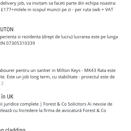
elivery job, va invitam sa faceti parte din echipa noastra:
ianAccidentRepairs #RomanianAutoRepairs
: £177+milele in scopul muncii pe zi - per ruta swb + VAT
arRepairs #AtelierAutoRomanesc
90+milele in scopul muncii pe zi per ruta lwb + VAT pentru
FoliiGeamuriAuto #GeamuriFumuriiColindale #mecaniciuk
ERFORMANTA £10 PE ZI cerinte: •settlement/presettlement
ltimarca #serviciilondra #romanilondra
 21 de ani •1 an experienta pe permis •cazier curat -
 LUTON
itormoldoveanlondra #garajautomoldovenesc
tra •posibilitatea sa treceti un test drog si alcool
xperienta si rezidenta (drept de lucru) lucrarea este pe lunga
-£117 pe zi) - contract de munca pe o perioada
ORIN 07305310339
e - van oferit de firma contra cost( in cazul in care nu
 curier, asigurarea bunurilor din masina./ service-ul
si permis RO. Recrutam pentru urmatoarele locatii: -
Luton - Harlow - Northampton Pentru mai multe detalii si
abourer pentru un santier in Milton Keys - MK43 Rata este
 incredere la noi - 07494685033
e. Este un job long term, cu stabilitate - proiectul este de
eral labourer si cleaning. Acceptam si femei si barbati
12
R/NINO - Se lucreaza SELF EMPLOYER - PLATA
606203 - lasati-mi un mesaj pe WHATSAPP daca sunteti
 în UK
i juridice complete | Forest & Co Solicitors Ai nevoie de
elează cu încredere la firma de avocatură Forest & Co
e de asistență pentru companie sau personal. ✅ Servicii
al • Dreptul imigrației (vize, rezidență, cetățenie) • Dreptul
• Dreptul muncii • Litigii civile și soluționarea disputelor ✅
ng cladding