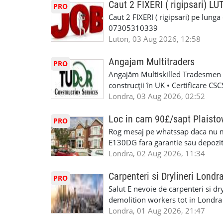
informații, contactați-ne la: 📞
Caut 2 FIXERI ( rigipsari) L
PRO
Caut 2 FIXERI ( rigipsari) pe lung
07305310339
Luton, 03 Aug 2026, 12:58
Angajam Multitraders
PRO
Angajăm Multiskilled Tradesmen (
construcții în UK • Certificare C
specializate (căutăm multitraderi)
Londra, 03 Aug 2026, 02:52
Avantaje majore: construcții interi
interioare • Permis de conducere 
Loc in cam 90£/sapt Plaist
PRO
(reprezintă un avantaj important) S
Rog mesaj pe whatssap daca nu 
performanță • £200 – £250 pe zi •
E130DG fara garantie sau depozit 
posibilități reale de avansare • Tr
fiecare pat beneficiaza de dulap s
Londra, 02 Aug 2026, 11:34
perspective de dezvoltare pe term
in toata casa -masina de spalat -us
oră pauză de masă) • Posibilitate
saptaminal fara garantie sau avan
Carpenteri si Drylineri Londr
PRO
de 1/sapt) -tel- 07440366084
Salut E nevoie de carpenteri si dr
demolition workers tot in Londr
Londra, 01 Aug 2026, 21:47