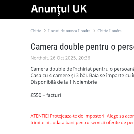
Chirie
Locuri de munca Londra
Chirie Londra
Camera double pentru o per
Northolt, 26 Oct 2025, 20:36
Camera double de închiriat pentru o persoană . 
Casa cu 4 camere și 3 băi. Baia se împarte cu 
Disponibilă de la 1 Noiembrie
£550 + facturi
ATENTIE! Protejeaza-te de impostori! Alege sa acorzi
trimite niciodata bani pentru servicii oferite de 