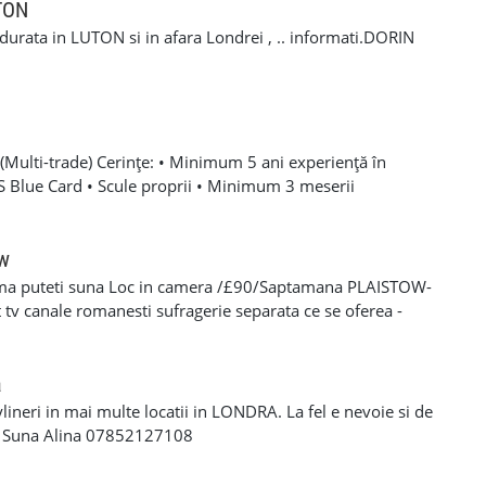
 +44 7407 254793 Mihai 📞 +44 7393 943242 Stefan
UTON
a durata in LUTON si in afara Londrei , .. informati.DORIN
Multi-trade) Cerințe: • Minimum 5 ani experiență în
SCS Blue Card • Scule proprii • Minimum 3 meserii
 – experiență solidă în mai multe domenii din construcții •
oare, roofing, tiling, carpentry, finisaje și decorațiuni
categoria B valabil • Mijloc de transport propriu
ow
e oferă: • Salariu atractiv, în funcție de experiență și
ma puteti suna Loc in camera /£90/Saptamana PLAISTOW-
 Diurnă / plată transport • Suport tehnic continuu și
tv canale romanesti sufragerie separata ce se oferea -
aininguri și cursuri de calificare • Mediu de lucru stabil cu
eparat -fiecare camera beneficiaza de frigider separat -wi-fi
en lung Program de lucru: • Luni – Vineri: 08:00 – 17:00 (1
cator -toate cheltuielile casei sunt incluse in pretul
 de lucru suplimentar în weekend (opțional)
s/plata saptaminala , (nu se face cazare/plateste mai putin
a
ylineri in mai multe locatii in LONDRA. La fel e nevoie si de
a Suna Alina 07852127108