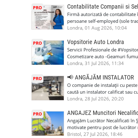
Contabilitate Companii si Se
PRO
Firmă autorizată de contabilitate 
persoane self-employed (sole trade
închiriate (landlords) Serviciile 
Londra, 01 Aug 2026, 10:04
inclusiv verificare de identitate ✔
HMRC: PAYE / VAT / CIS ✔ Salariz
Vopsitorie Auto Londra
PRO
Consultanță fiscală ✔ Declarații 
Servicii Profesionale de #Vopsito
Corporation Tax ✔ Company Annu
Cosmetizare auto -Geamuri fumuri
planuri ✔ Cash-flow și previziuni
Masina la Schimb. -Reparatiile se 
Londra, 31 Jul 2026, 11:34
Scrisori de la contabil (Accountan
tot noi facem si #MOT care certifi
serviciile noastre? ✔ Suntem cont
Utilizam cele mai moderne, econom
📢 ANGĂJĂM INSTALATOR
PRO
ca tax agents ✔ Suntem înregistr
#Mecanic_Auto_Londra. #Garaj_A
O companie de instalații cu peste
Service Provider), astfel putem e
#Vopsitorie_Auto_Londra. #Ateli
caută un instalator calificat sau 
Deținem asigurare profesională ✔ 
#Romanian_Auto_Service. #Roma
Colchester și alte zone . Căutăm 
Londra, 28 Jul 2026, 20:20
Disponibilitate pentru programări
#Romanian_Auto_Repairs. #Roma
lucreze într-un mediu profesionist
07444800302 Email: info@dncuka
#Atelier_Auto_Romanesc. #Mecani
Experiența în domeniul instalații
ANGAJEZ Muncitori Necalific
PRO
Brooker Road, Waltham Abbey, 
#Geamuri_Fumurii_Colindale #m
valabil este obligatorie; 🤝 Seriozi
Angajăm Lucrător Necalificati în 
#londramecanicautomultimarca #
Cunoașterea limbii engleze nu est
motivate pentru post de lucrător n
#mecanicimoldoveniinlondra #v
vorbesc limba engleză. 📍 Zona de
constituie un avantaj. Oferim: Sala
Bristol, 27 Jul 2026, 18:46
WhatsApp Text https://wa.link/c