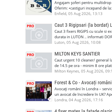
Angajam șoferi pentru multidrop d
#RomanianGarageRepair #Roman
Oferim: •castiguri incepand de la
#RomanianMechanic #RomanianC
pentru cei platitori de VAT si £1
Enfield, 05 Aug 2026, 13:13
#MecaniciProfesionistiLondra #
cei platitori de VAT BONUS DE P
#mecaniciautouk #mecanicautomu
status obligatoriu •varsta minima
Caut 3 Rigipsari (la bordat)
#mecanicmoldoveanlondra #vops
PRO
compania aplica pentru dumneavoas
Caut 3 fixers RIGIPS cu scule si e
•oferim: - training platit (3 zile
durata in LUTON .. informati D
nedeterminata. -full time/ part-tim
Luton, 05 Aug 2026, 10:08
detineti van) include asigurare de
masinii). Acceptam cu permis UK 
MILTON KEYS SANTIER
PRO
Enfield - Weybridge - Romford - 
Caut urgent 10 cleaner/ general l
programari la interviu apelati cu
de 14.5 pe ora - minim 8 ore platit
la Amazon. Munca este usoara, gen
Milton Keynes, 05 Aug 2026, 09:
CSCS, Share Code - NECESARE UT
SAPTAMANALA Contact: +44 7308 
Forest & Co - Avocați români
PRO
interesati
Avocați români în Londra – servici
un avocat de încredere în UK? Ap
Solicitors, indiferent că ai nevoi
Londra, 04 Aug 2026, 17:16
pentru persoane fizice: • Drept pen
familiei (divorț, custodie, partaj) 
4 fixer mates la fatade glazi