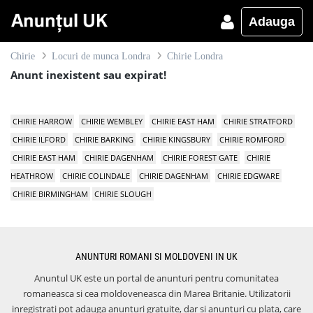
Adauga
Chirie
Locuri de munca Londra
Chirie Londra
Anunt inexistent sau expirat!
CHIRIE HARROW
CHIRIE WEMBLEY
CHIRIE EAST HAM
CHIRIE STRATFORD
CHIRIE ILFORD
CHIRIE BARKING
CHIRIE KINGSBURY
CHIRIE ROMFORD
CHIRIE EAST HAM
CHIRIE DAGENHAM
CHIRIE FOREST GATE
CHIRIE
HEATHROW
CHIRIE COLINDALE
CHIRIE DAGENHAM
CHIRIE EDGWARE
CHIRIE BIRMINGHAM
CHIRIE SLOUGH
ANUNTURI ROMANI SI MOLDOVENI IN UK
Anuntul UK este un portal de anunturi pentru comunitatea
romaneasca si cea moldoveneasca din Marea Britanie. Utilizatorii
inregistrati pot adauga anunturi gratuite, dar si anunturi cu plata, care