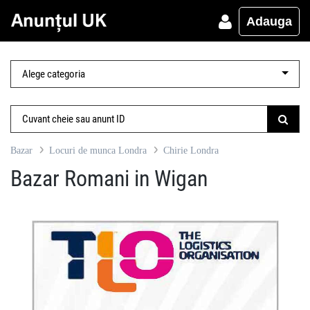
Adauga
Bazar
Locuri de munca Londra
Chirie Londra
Bazar Romani in Wigan