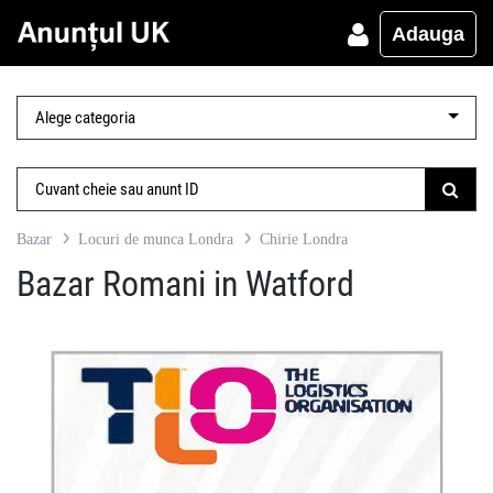
Adauga
Bazar
Locuri de munca Londra
Chirie Londra
Bazar Romani in Watford